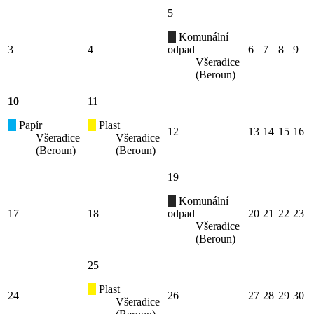
5
Komunální
3
4
odpad
6
7
8
9
Všeradice
(Beroun)
10
11
Papír
Plast
12
13
14
15
16
Všeradice
Všeradice
(Beroun)
(Beroun)
19
Komunální
17
18
odpad
20
21
22
23
Všeradice
(Beroun)
25
Plast
24
26
27
28
29
30
Všeradice