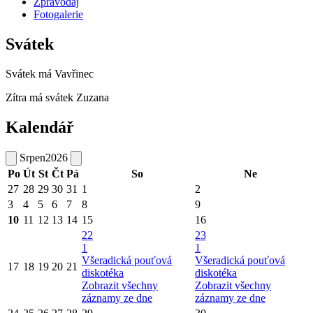
Zpravodaj
Fotogalerie
Svátek
Svátek má
Vavřinec
Zítra má svátek
Zuzana
Kalendář
Srpen
2026
Po
Út
St
Čt
Pá
So
Ne
27
28
29
30
31
1
2
3
4
5
6
7
8
9
10
11
12
13
14
15
16
22
23
1
1
Všeradická pouťová
Všeradická pouťová
17
18
19
20
21
diskotéka
diskotéka
Zobrazit všechny
Zobrazit všechny
záznamy ze dne
záznamy ze dne