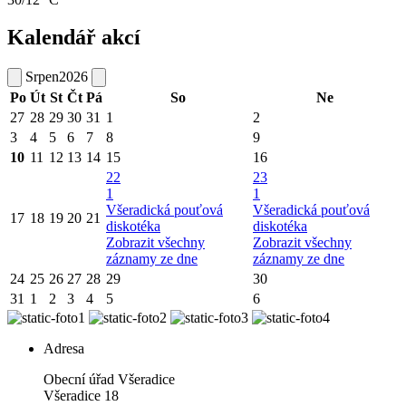
Kalendář akcí
Srpen
2026
Po
Út
St
Čt
Pá
So
Ne
27
28
29
30
31
1
2
3
4
5
6
7
8
9
10
11
12
13
14
15
16
22
23
1
1
Všeradická pouťová
Všeradická pouťová
17
18
19
20
21
diskotéka
diskotéka
Zobrazit všechny
Zobrazit všechny
záznamy ze dne
záznamy ze dne
24
25
26
27
28
29
30
31
1
2
3
4
5
6
Adresa
Obecní úřad Všeradice
Všeradice 18