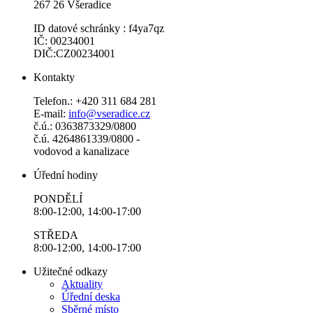
267 26 Všeradice
ID datové schránky : f4ya7qz
IČ: 00234001
DIČ:CZ00234001
Kontakty
Telefon.: +420 311 684 281
E-mail:
info@vseradice.cz
č.ú.: 0363873329/0800
č.ú. 4264861339/0800 -
vodovod a kanalizace
Úřední hodiny
PONDĚLÍ
8:00-12:00, 14:00-17:00
STŘEDA
8:00-12:00, 14:00-17:00
Užitečné odkazy
Aktuality
Úřední deska
Sběrné místo