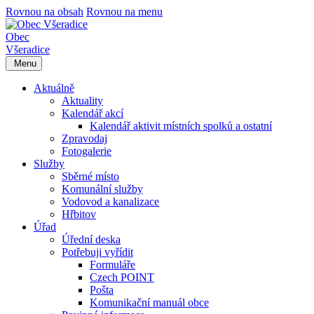
Rovnou na obsah
Rovnou na menu
Obec
Všeradice
Menu
Aktuálně
Aktuality
Kalendář akcí
Kalendář aktivit místních spolků a ostatní
Zpravodaj
Fotogalerie
Služby
Sběrné místo
Komunální služby
Vodovod a kanalizace
Hřbitov
Úřad
Úřední deska
Potřebuji vyřídit
Formuláře
Czech POINT
Pošta
Komunikační manuál obce