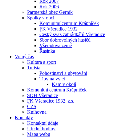
Rok 2007
Rok 2006
Partnerská obec Gernik
Spolky v obci
Komunitní centrum Krápníček
FK Všeradice 1932
Český svaz zahrádkářů Všeradice
Sbor dobrovolných hasičů
Všeradova země
Řasinka
Volný čas
Kultura a sport
Turista
Pohostinství a ubytování
Tipy na výlet
Kam v okolí
Komunitní centrum Krápníček
SDH Všeradice
FK Všeradice 1932, z.s.
ČZS
Knihovna
Kontakty
Kontaktní údaje
Úřední hodiny
Mapa webu