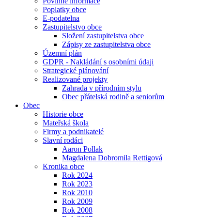
Povinné informace
Poplatky obce
E-podatelna
Zastupitelstvo obce
Složení zastupitelstva obce
Zápisy ze zastupitelstva obce
Územní plán
GDPR - Nakládání s osobními údaji
Strategické plánování
Realizované projekty
Zahrada v přírodním stylu
Obec přátelská rodině a seniorům
Obec
Historie obce
Mateřská škola
Firmy a podnikatelé
Slavní rodáci
Aaron Pollak
Magdalena Dobromila Rettigová
Kronika obce
Rok 2024
Rok 2023
Rok 2010
Rok 2009
Rok 2008