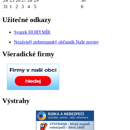
24
25
26
27
28
29
30
31
1
2
3
4
5
6
Užitečné odkazy
Svazek HORYMÍR
Nezávislý poberounský občasník Naše noviny
Všeradické firmy
Výstrahy