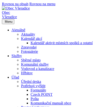
Rovnou na obsah
Rovnou na menu
Obec
Všeradice
Menu
Aktuálně
Aktuality
Kalendář akcí
Kalendář aktivit místních spolků a ostatní
Zpravodaj
Fotogalerie
Služby
Sběrné místo
Komunální služby
Vodovod a kanalizace
Hřbitov
Úřad
Úřední deska
Potřebuji vyřídit
Formuláře
Czech POINT
Pošta
Komunikační manuál obce