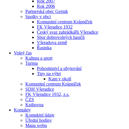
Rok 2007
Rok 2006
Partnerská obec Gernik
Spolky v obci
Komunitní centrum Krápníček
FK Všeradice 1932
Český svaz zahrádkářů Všeradice
Sbor dobrovolných hasičů
Všeradova země
Řasinka
Volný čas
Kultura a sport
Turista
Pohostinství a ubytování
Tipy na výlet
Kam v okolí
Komunitní centrum Krápníček
SDH Všeradice
FK Všeradice 1932, z.s.
ČZS
Knihovna
Kontakty
Kontaktní údaje
Úřední hodiny
Mapa webu