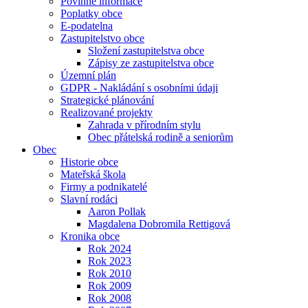
Povinné informace
Poplatky obce
E-podatelna
Zastupitelstvo obce
Složení zastupitelstva obce
Zápisy ze zastupitelstva obce
Územní plán
GDPR - Nakládání s osobními údaji
Strategické plánování
Realizované projekty
Zahrada v přírodním stylu
Obec přátelská rodině a seniorům
Obec
Historie obce
Mateřská škola
Firmy a podnikatelé
Slavní rodáci
Aaron Pollak
Magdalena Dobromila Rettigová
Kronika obce
Rok 2024
Rok 2023
Rok 2010
Rok 2009
Rok 2008