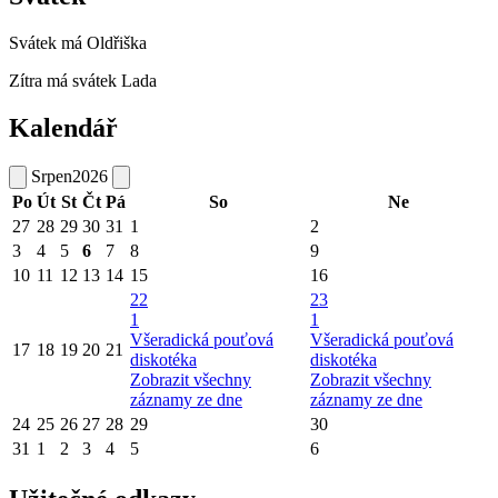
Svátek má
Oldřiška
Zítra má svátek
Lada
Kalendář
Srpen
2026
Po
Út
St
Čt
Pá
So
Ne
27
28
29
30
31
1
2
3
4
5
6
7
8
9
10
11
12
13
14
15
16
22
23
1
1
Všeradická pouťová
Všeradická pouťová
17
18
19
20
21
diskotéka
diskotéka
Zobrazit všechny
Zobrazit všechny
záznamy ze dne
záznamy ze dne
24
25
26
27
28
29
30
31
1
2
3
4
5
6