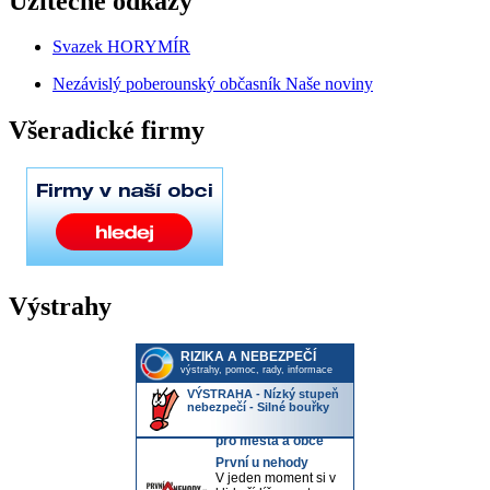
Užitečné odkazy
Svazek HORYMÍR
Nezávislý poberounský občasník Naše noviny
Všeradické firmy
Výstrahy