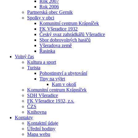
Rok 2007
Rok 2006
Partnerská obec Gernik
Spolky v obci
Komunitní centrum Krápníček
FK Všeradice 1932
Český svaz zahrádkářů Všeradice
Sbor dobrovolných hasičů
Všeradova země
Řasinka
Volný čas
Kultura a sport
Turista
Pohostinství a ubytování
Tipy na výlet
Kam v okolí
Komunitní centrum Krápníček
SDH Všeradice
FK Všeradice 1932, z.s.
ČZS
Knihovna
Kontakty
Kontaktní údaje
Úřední hodiny
Mapa webu