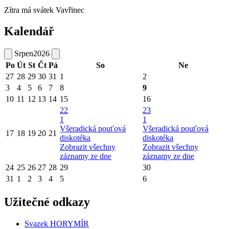
Zítra má svátek
Vavřinec
Kalendář
Srpen
2026
Po
Út
St
Čt
Pá
So
Ne
27
28
29
30
31
1
2
3
4
5
6
7
8
9
10
11
12
13
14
15
16
22
23
1
1
Všeradická pouťová
Všeradická pouťová
17
18
19
20
21
diskotéka
diskotéka
Zobrazit všechny
Zobrazit všechny
záznamy ze dne
záznamy ze dne
24
25
26
27
28
29
30
31
1
2
3
4
5
6
Užitečné odkazy
Svazek HORYMÍR