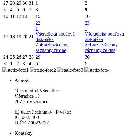
27
28
29
30
31
1
2
3
4
5
6
7
8
9
10
11
12
13
14
15
16
22
23
1
1
Všeradická pouťová
Všeradická pouťová
17
18
19
20
21
diskotéka
diskotéka
Zobrazit všechny
Zobrazit všechny
záznamy ze dne
záznamy ze dne
24
25
26
27
28
29
30
31
1
2
3
4
5
6
Adresa
Obecní úřad Všeradice
Všeradice 18
267 26 Všeradice
ID datové schránky : f4ya7qz
IČ: 00234001
DIČ:CZ00234001
Kontakty