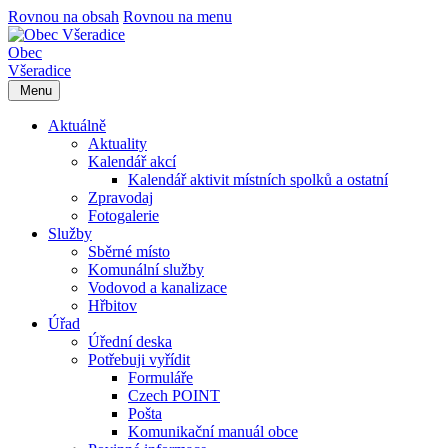
Rovnou na obsah
Rovnou na menu
Obec
Všeradice
Menu
Aktuálně
Aktuality
Kalendář akcí
Kalendář aktivit místních spolků a ostatní
Zpravodaj
Fotogalerie
Služby
Sběrné místo
Komunální služby
Vodovod a kanalizace
Hřbitov
Úřad
Úřední deska
Potřebuji vyřídit
Formuláře
Czech POINT
Pošta
Komunikační manuál obce