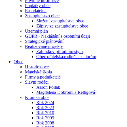
Povinné informace
Poplatky obce
E-podatelna
Zastupitelstvo obce
Složení zastupitelstva obce
Zápisy ze zastupitelstva obce
Územní plán
GDPR - Nakládání s osobními údaji
Strategické plánování
Realizované projekty
Zahrada v přírodním stylu
Obec přátelská rodině a seniorům
Obec
Historie obce
Mateřská škola
Firmy a podnikatelé
Slavní rodáci
Aaron Pollak
Magdalena Dobromila Rettigová
Kronika obce
Rok 2024
Rok 2023
Rok 2010
Rok 2009
Rok 2008