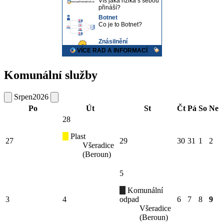
Komunální služby
Srpen
2026
Po
Út
St
Čt
Pá
So
Ne
28
Plast
27
29
30
31
1
2
Všeradice
(Beroun)
5
Komunální
3
4
odpad
6
7
8
9
Všeradice
(Beroun)