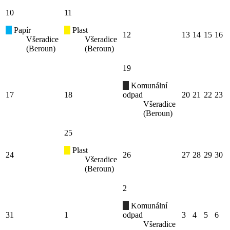
10
11
Papír
Plast
12
13
14
15
16
Všeradice
Všeradice
(Beroun)
(Beroun)
19
Komunální
17
18
odpad
20
21
22
23
Všeradice
(Beroun)
25
Plast
24
26
27
28
29
30
Všeradice
(Beroun)
2
Komunální
31
1
odpad
3
4
5
6
Všeradice