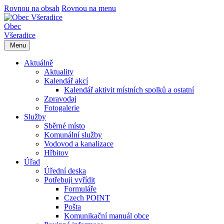
Rovnou na obsah
Rovnou na menu
Obec
Všeradice
Menu
Aktuálně
Aktuality
Kalendář akcí
Kalendář aktivit místních spolků a ostatní
Zpravodaj
Fotogalerie
Služby
Sběrné místo
Komunální služby
Vodovod a kanalizace
Hřbitov
Úřad
Úřední deska
Potřebuji vyřídit
Formuláře
Czech POINT
Pošta
Komunikační manuál obce