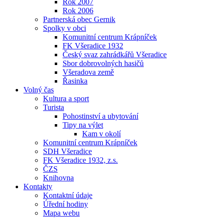
Rok 2007
Rok 2006
Partnerská obec Gernik
Spolky v obci
Komunitní centrum Krápníček
FK Všeradice 1932
Český svaz zahrádkářů Všeradice
Sbor dobrovolných hasičů
Všeradova země
Řasinka
Volný čas
Kultura a sport
Turista
Pohostinství a ubytování
Tipy na výlet
Kam v okolí
Komunitní centrum Krápníček
SDH Všeradice
FK Všeradice 1932, z.s.
ČZS
Knihovna
Kontakty
Kontaktní údaje
Úřední hodiny
Mapa webu