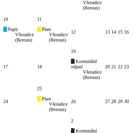
Všeradice
(Beroun)
10
11
Papír
Plast
12
13
14
15
16
Všeradice
Všeradice
(Beroun)
(Beroun)
19
Komunální
17
18
odpad
20
21
22
23
Všeradice
(Beroun)
25
Plast
24
26
27
28
29
30
Všeradice
(Beroun)
2
Komunální