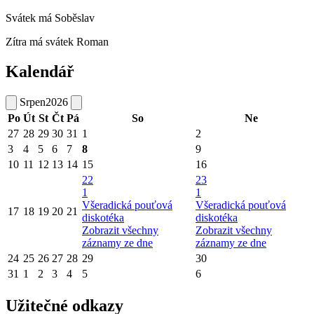
Svátek má
Soběslav
Zítra má svátek
Roman
Kalendář
Srpen
2026
Po
Út
St
Čt
Pá
So
Ne
27
28
29
30
31
1
2
3
4
5
6
7
8
9
10
11
12
13
14
15
16
22
23
1
1
Všeradická pouťová
Všeradická pouťová
17
18
19
20
21
diskotéka
diskotéka
Zobrazit všechny
Zobrazit všechny
záznamy ze dne
záznamy ze dne
24
25
26
27
28
29
30
31
1
2
3
4
5
6
Užitečné odkazy