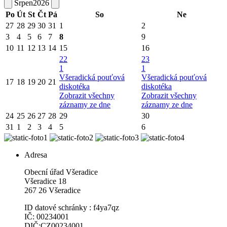
Srpen
2026
Po
Út
St
Čt
Pá
So
Ne
27
28
29
30
31
1
2
3
4
5
6
7
8
9
10
11
12
13
14
15
16
22
23
1
1
Všeradická pouťová
Všeradická pouťová
17
18
19
20
21
diskotéka
diskotéka
Zobrazit všechny
Zobrazit všechny
záznamy ze dne
záznamy ze dne
24
25
26
27
28
29
30
31
1
2
3
4
5
6
Adresa
Obecní úřad Všeradice
Všeradice 18
267 26 Všeradice
ID datové schránky : f4ya7qz
IČ: 00234001
DIČ:CZ00234001