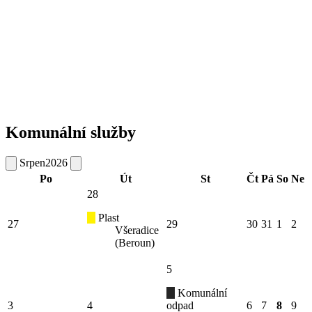
Komunální služby
Srpen
2026
Po
Út
St
Čt
Pá
So
Ne
28
Plast
27
29
30
31
1
2
Všeradice
(Beroun)
5
Komunální
3
4
odpad
6
7
8
9