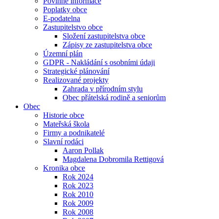
Povinné informace
Poplatky obce
E-podatelna
Zastupitelstvo obce
Složení zastupitelstva obce
Zápisy ze zastupitelstva obce
Územní plán
GDPR - Nakládání s osobními údaji
Strategické plánování
Realizované projekty
Zahrada v přírodním stylu
Obec přátelská rodině a seniorům
Obec
Historie obce
Mateřská škola
Firmy a podnikatelé
Slavní rodáci
Aaron Pollak
Magdalena Dobromila Rettigová
Kronika obce
Rok 2024
Rok 2023
Rok 2010
Rok 2009
Rok 2008