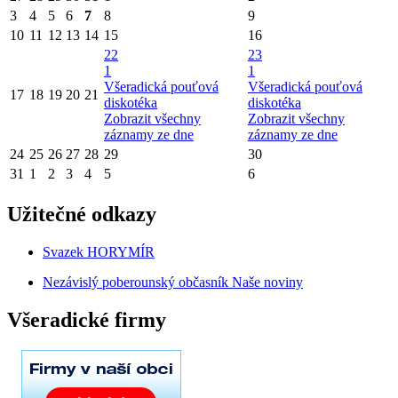
3
4
5
6
7
8
9
10
11
12
13
14
15
16
22
23
1
1
Všeradická pouťová
Všeradická pouťová
17
18
19
20
21
diskotéka
diskotéka
Zobrazit všechny
Zobrazit všechny
záznamy ze dne
záznamy ze dne
24
25
26
27
28
29
30
31
1
2
3
4
5
6
Užitečné odkazy
Svazek HORYMÍR
Nezávislý poberounský občasník Naše noviny
Všeradické firmy