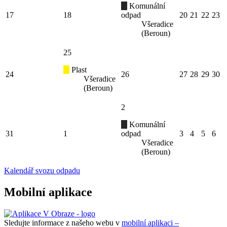
Komunální
17
18
odpad
20
21
22
23
Všeradice
(Beroun)
25
Plast
24
26
27
28
29
30
Všeradice
(Beroun)
2
Komunální
31
1
odpad
3
4
5
6
Všeradice
(Beroun)
Kalendář svozu odpadu
Mobilní aplikace
Sledujte informace z našeho webu v
mobilní aplikaci –