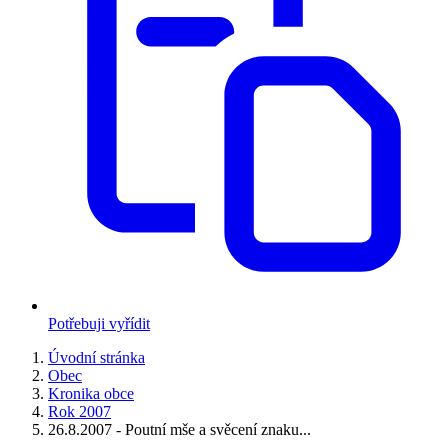
Potřebuji vyřídit
Úvodní stránka
Obec
Kronika obce
Rok 2007
26.8.2007 - Poutní mše a svěcení znaku...