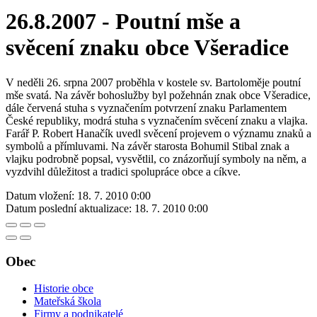
26.8.2007 - Poutní mše a
svěcení znaku obce Všeradice
V neděli 26. srpna 2007 proběhla v kostele sv. Bartoloměje poutní
mše svatá. Na závěr bohoslužby byl požehnán znak obce Všeradice,
dále červená stuha s vyznačením potvrzení znaku Parlamentem
České republiky, modrá stuha s vyznačením svěcení znaku a vlajka.
Farář P. Robert Hanačík uvedl svěcení projevem o významu znaků a
symbolů a přímluvami. Na závěr starosta Bohumil Stibal znak a
vlajku podrobně popsal, vysvětlil, co znázorňují symboly na něm, a
vyzdvihl důležitost a tradici spolupráce obce a cíkve.
Datum vložení:
18. 7. 2010 0:00
Datum poslední aktualizace:
18. 7. 2010 0:00
Obec
Historie obce
Mateřská škola
Firmy a podnikatelé