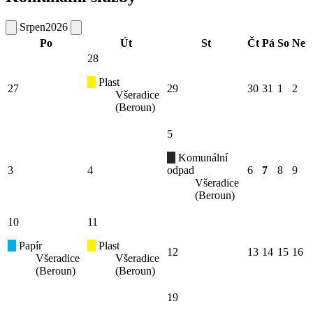
Srpen
2026
Po
Út
St
Čt
Pá
So
Ne
28
Plast
27
29
30
31
1
2
Všeradice
(Beroun)
5
Komunální
3
4
odpad
6
7
8
9
Všeradice
(Beroun)
10
11
Papír
Plast
12
13
14
15
16
Všeradice
Všeradice
(Beroun)
(Beroun)
19