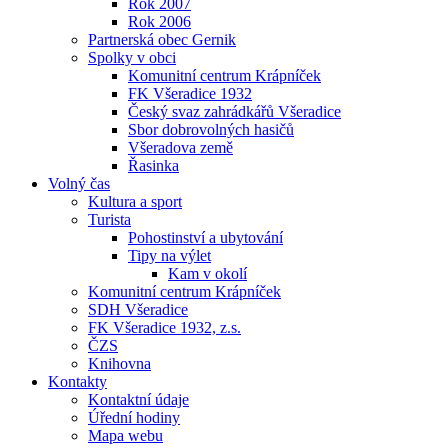
Rok 2007
Rok 2006
Partnerská obec Gernik
Spolky v obci
Komunitní centrum Krápníček
FK Všeradice 1932
Český svaz zahrádkářů Všeradice
Sbor dobrovolných hasičů
Všeradova země
Řasinka
Volný čas
Kultura a sport
Turista
Pohostinství a ubytování
Tipy na výlet
Kam v okolí
Komunitní centrum Krápníček
SDH Všeradice
FK Všeradice 1932, z.s.
ČZS
Knihovna
Kontakty
Kontaktní údaje
Úřední hodiny
Mapa webu