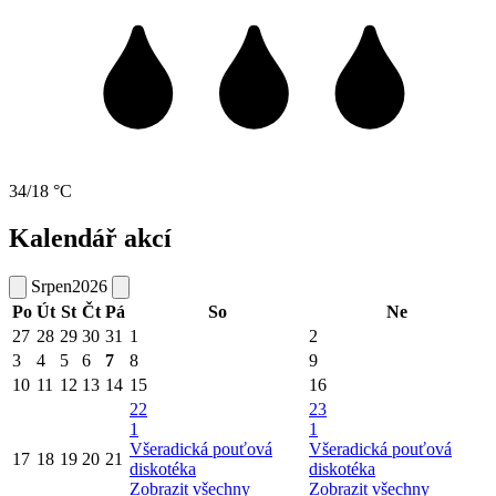
34/18 °C
Kalendář akcí
Srpen
2026
Po
Út
St
Čt
Pá
So
Ne
27
28
29
30
31
1
2
3
4
5
6
7
8
9
10
11
12
13
14
15
16
22
23
1
1
Všeradická pouťová
Všeradická pouťová
17
18
19
20
21
diskotéka
diskotéka
Zobrazit všechny
Zobrazit všechny