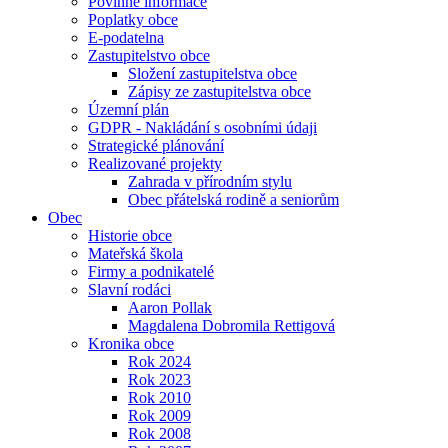
Povinné informace
Poplatky obce
E-podatelna
Zastupitelstvo obce
Složení zastupitelstva obce
Zápisy ze zastupitelstva obce
Územní plán
GDPR - Nakládání s osobními údaji
Strategické plánování
Realizované projekty
Zahrada v přírodním stylu
Obec přátelská rodině a seniorům
Obec
Historie obce
Mateřská škola
Firmy a podnikatelé
Slavní rodáci
Aaron Pollak
Magdalena Dobromila Rettigová
Kronika obce
Rok 2024
Rok 2023
Rok 2010
Rok 2009
Rok 2008