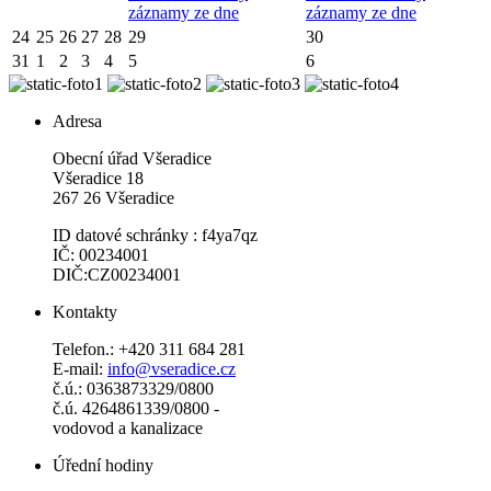
záznamy ze dne
záznamy ze dne
24
25
26
27
28
29
30
31
1
2
3
4
5
6
Adresa
Obecní úřad Všeradice
Všeradice 18
267 26 Všeradice
ID datové schránky : f4ya7qz
IČ: 00234001
DIČ:CZ00234001
Kontakty
Telefon.: +420 311 684 281
E-mail:
info@vseradice.cz
č.ú.: 0363873329/0800
č.ú. 4264861339/0800 -
vodovod a kanalizace
Úřední hodiny