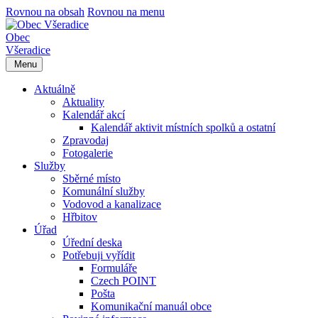
Rovnou na obsah
Rovnou na menu
Obec
Všeradice
Menu
Aktuálně
Aktuality
Kalendář akcí
Kalendář aktivit místních spolků a ostatní
Zpravodaj
Fotogalerie
Služby
Sběrné místo
Komunální služby
Vodovod a kanalizace
Hřbitov
Úřad
Úřední deska
Potřebuji vyřídit
Formuláře
Czech POINT
Pošta
Komunikační manuál obce