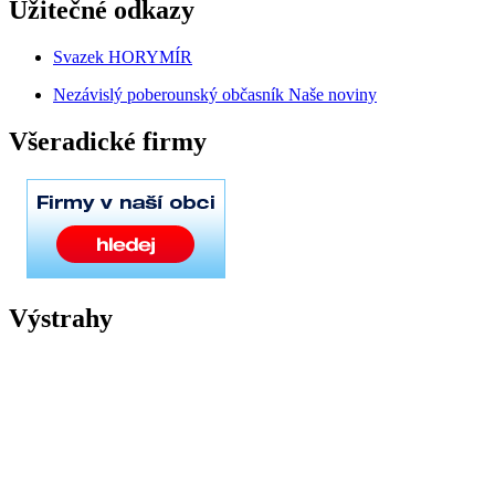
Užitečné odkazy
Svazek HORYMÍR
Nezávislý poberounský občasník Naše noviny
Všeradické firmy
Výstrahy