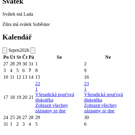
Svátek
Svátek má
Lada
Zítra má svátek
Soběslav
Kalendář
Srpen
2026
Po
Út
St
Čt
Pá
So
Ne
27
28
29
30
31
1
2
3
4
5
6
7
8
9
10
11
12
13
14
15
16
22
23
1
1
Všeradická pouťová
Všeradická pouťová
17
18
19
20
21
diskotéka
diskotéka
Zobrazit všechny
Zobrazit všechny
záznamy ze dne
záznamy ze dne
24
25
26
27
28
29
30
31
1
2
3
4
5
6