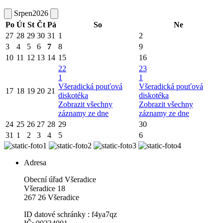
Srpen
2026
Po
Út
St
Čt
Pá
So
Ne
27
28
29
30
31
1
2
3
4
5
6
7
8
9
10
11
12
13
14
15
16
22
23
1
1
Všeradická pouťová
Všeradická pouťová
17
18
19
20
21
diskotéka
diskotéka
Zobrazit všechny
Zobrazit všechny
záznamy ze dne
záznamy ze dne
24
25
26
27
28
29
30
31
1
2
3
4
5
6
Adresa
Obecní úřad Všeradice
Všeradice 18
267 26 Všeradice
ID datové schránky : f4ya7qz