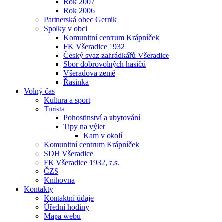
Rok 2007
Rok 2006
Partnerská obec Gernik
Spolky v obci
Komunitní centrum Krápníček
FK Všeradice 1932
Český svaz zahrádkářů Všeradice
Sbor dobrovolných hasičů
Všeradova země
Řasinka
Volný čas
Kultura a sport
Turista
Pohostinství a ubytování
Tipy na výlet
Kam v okolí
Komunitní centrum Krápníček
SDH Všeradice
FK Všeradice 1932, z.s.
ČZS
Knihovna
Kontakty
Kontaktní údaje
Úřední hodiny
Mapa webu