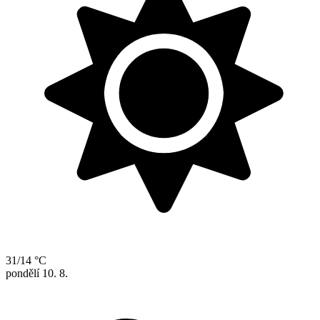
31/14 °C
pondělí
10. 8.