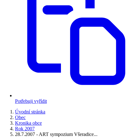
Potřebuji vyřídit
Úvodní stránka
Obec
Kronika obce
Rok 2007
28.7.2007 - ART sympozium Všeradice...