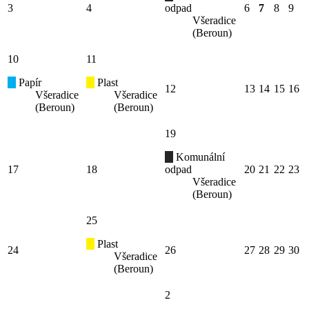
3
4
odpad
6
7
8
9
Všeradice
(Beroun)
10
11
Papír
Plast
12
13
14
15
16
Všeradice
Všeradice
(Beroun)
(Beroun)
19
Komunální
17
18
odpad
20
21
22
23
Všeradice
(Beroun)
25
Plast
24
26
27
28
29
30
Všeradice
(Beroun)
2