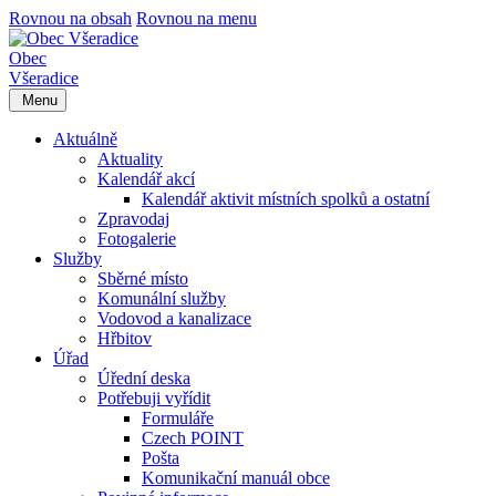
Rovnou na obsah
Rovnou na menu
Obec
Všeradice
Menu
Aktuálně
Aktuality
Kalendář akcí
Kalendář aktivit místních spolků a ostatní
Zpravodaj
Fotogalerie
Služby
Sběrné místo
Komunální služby
Vodovod a kanalizace
Hřbitov
Úřad
Úřední deska
Potřebuji vyřídit
Formuláře
Czech POINT
Pošta
Komunikační manuál obce