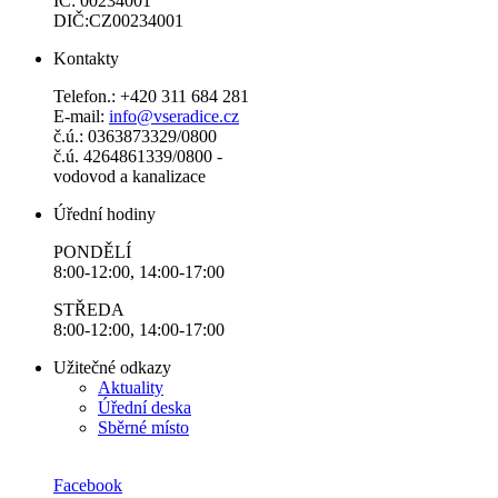
IČ: 00234001
DIČ:CZ00234001
Kontakty
Telefon.: +420 311 684 281
E-mail:
info@vseradice.cz
č.ú.: 0363873329/0800
č.ú. 4264861339/0800 -
vodovod a kanalizace
Úřední hodiny
PONDĚLÍ
8:00-12:00, 14:00-17:00
STŘEDA
8:00-12:00, 14:00-17:00
Užitečné odkazy
Aktuality
Úřední deska
Sběrné místo
Facebook