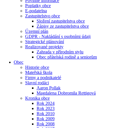
Povinné informace
Poplatky obce
E-podatelna
Zastupitelstvo obce
Složení zastupitelstva obce
Zápisy ze zastupitelstva obce
Územní plán
GDPR - Nakládání s osobními údaji
Strategické plánování
Realizované projekty
Zahrada v přírodním stylu
Obec přátelská rodině a seniorům
Obec
Historie obce
Mateřská škola
Firmy a podnikatelé
Slavní rodáci
Aaron Pollak
Magdalena Dobromila Rettigová
Kronika obce
Rok 2024
Rok 2023
Rok 2010
Rok 2009
Rok 2008