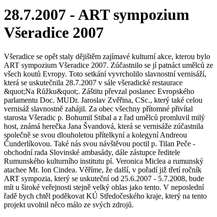
28.7.2007 - ART sympozium
Všeradice 2007
Všeradice se opět staly dějištěm zajímavé kulturní akce, kterou bylo
ART sympozium Všeradice 2007. Zúčastnilo se jí patnáct umělců ze
všech koutů Evropy. Toto setkání vyvrcholilo slavnostní vernisáží,
která se uskutečnila 28.7.2007 v sále všeradické restaurace
&quot;Na Růžku&quot;. Záštitu převzal poslanec Evropského
parlamentu Doc. MUDr. Jaroslav Zvěřina, CSc., který také celou
vernisáž slavnostně zahájil. Za obec všechny přítomné přivítal
starosta Všeradic p. Bohumil Stibal a z řad umělců promluvil milý
host, známá herečka Jana Švandová, která se vernisáže zúčastnila
společně se svou dlouholetou přítelkyní a kolegyní Andreou
Čunderlíkovou. Také nás svou návštěvou poctil p. Tilan Peče -
obchodní rada Slovinské ambasády, dále zástupce ředitele
Rumunského kulturního institutu pí. Veronica Miclea a rumunský
atachee Mr. Ion Cindea. Věříme, že další, v pořadí již třetí ročník
ART sympozia, který se uskuteční od 25.6.2007 - 5.7.2008, bude
mít u široké veřejnosti stejně velký ohlas jako tento. V neposlední
řadě bych chtěl poděkovat KÚ Středočeského kraje, který na tento
projekt uvolnil něco málo ze svých zdrojů.