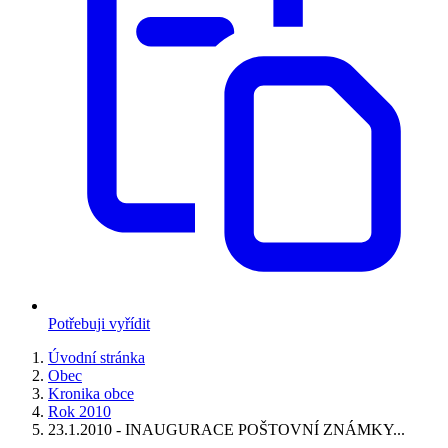
Potřebuji vyřídit
Úvodní stránka
Obec
Kronika obce
Rok 2010
23.1.2010 - INAUGURACE POŠTOVNÍ ZNÁMKY...