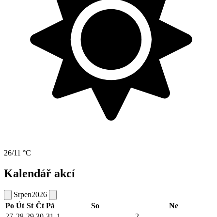
26/11 °C
Kalendář akcí
Srpen
2026
Po
Út
St
Čt
Pá
So
Ne
27
28
29
30
31
1
2