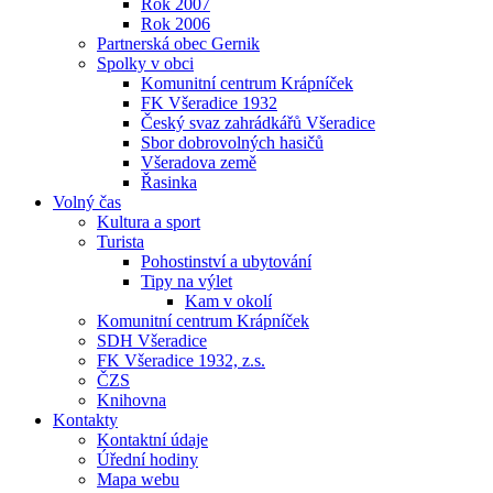
Rok 2007
Rok 2006
Partnerská obec Gernik
Spolky v obci
Komunitní centrum Krápníček
FK Všeradice 1932
Český svaz zahrádkářů Všeradice
Sbor dobrovolných hasičů
Všeradova země
Řasinka
Volný čas
Kultura a sport
Turista
Pohostinství a ubytování
Tipy na výlet
Kam v okolí
Komunitní centrum Krápníček
SDH Všeradice
FK Všeradice 1932, z.s.
ČZS
Knihovna
Kontakty
Kontaktní údaje
Úřední hodiny
Mapa webu