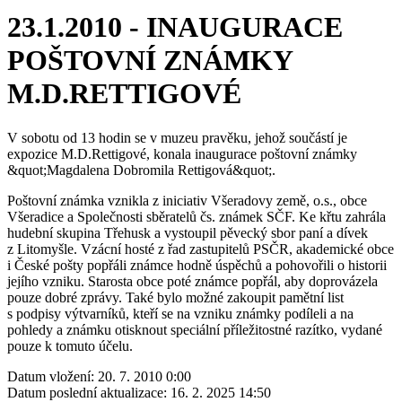
23.1.2010 - INAUGURACE
POŠTOVNÍ ZNÁMKY
M.D.RETTIGOVÉ
V sobotu od 13 hodin se v muzeu pravěku, jehož součástí je
expozice M.D.Rettigové, konala inaugurace poštovní známky
&quot;Magdalena Dobromila Rettigová&quot;.
Poštovní známka vznikla z iniciativ Všeradovy země, o.s., obce
Všeradice a Společnosti sběratelů čs. známek SČF. Ke křtu zahrála
hudební skupina Třehusk a vystoupil pěvecký sbor paní a dívek
z Litomyšle. Vzácní hosté z řad zastupitelů PSČR, akademické obce
i České pošty popřáli známce hodně úspěchů a pohovořili o historii
jejího vzniku. Starosta obce poté známce popřál, aby doprovázela
pouze dobré zprávy. Také bylo možné zakoupit pamětní list
s podpisy výtvarníků, kteří se na vzniku známky podíleli a na
pohledy a známku otisknout speciální příležitostné razítko, vydané
pouze k tomuto účelu.
Datum vložení:
20. 7. 2010 0:00
Datum poslední aktualizace:
16. 2. 2025 14:50