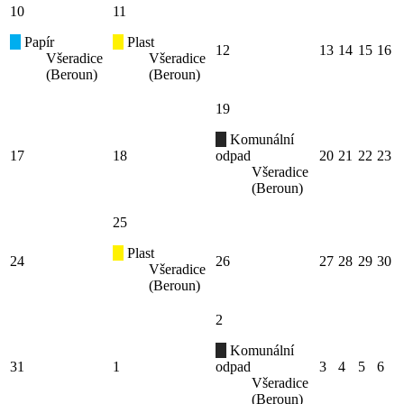
10
11
Papír
Plast
12
13
14
15
16
Všeradice
Všeradice
(Beroun)
(Beroun)
19
Komunální
17
18
odpad
20
21
22
23
Všeradice
(Beroun)
25
Plast
24
26
27
28
29
30
Všeradice
(Beroun)
2
Komunální
31
1
odpad
3
4
5
6
Všeradice
(Beroun)