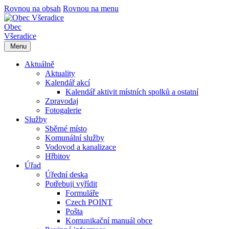
Rovnou na obsah
Rovnou na menu
Obec
Všeradice
Menu
Aktuálně
Aktuality
Kalendář akcí
Kalendář aktivit místních spolků a ostatní
Zpravodaj
Fotogalerie
Služby
Sběrné místo
Komunální služby
Vodovod a kanalizace
Hřbitov
Úřad
Úřední deska
Potřebuji vyřídit
Formuláře
Czech POINT
Pošta
Komunikační manuál obce