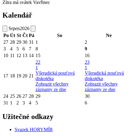
Zítra má svátek
Vavřinec
Kalendář
Srpen
2026
Po
Út
St
Čt
Pá
So
Ne
27
28
29
30
31
1
2
3
4
5
6
7
8
9
10
11
12
13
14
15
16
22
23
1
1
Všeradická pouťová
Všeradická pouťová
17
18
19
20
21
diskotéka
diskotéka
Zobrazit všechny
Zobrazit všechny
záznamy ze dne
záznamy ze dne
24
25
26
27
28
29
30
31
1
2
3
4
5
6
Užitečné odkazy
Svazek HORYMÍR