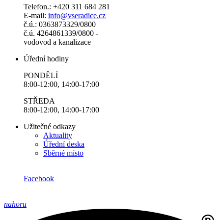
Telefon.: +420 311 684 281
E-mail:
info@vseradice.cz
č.ú.: 0363873329/0800
č.ú. 4264861339/0800 -
vodovod a kanalizace
Úřední hodiny
PONDĚLÍ
8:00-12:00, 14:00-17:00
STŘEDA
8:00-12:00, 14:00-17:00
Užitečné odkazy
Aktuality
Úřední deska
Sběrné místo
Facebook
nahoru