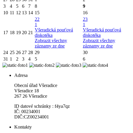
3
4
5
6
7
8
9
10
11
12
13
14
15
16
22
23
1
1
Všeradická pouťová
Všeradická pouťová
17
18
19
20
21
diskotéka
diskotéka
Zobrazit všechny
Zobrazit všechny
záznamy ze dne
záznamy ze dne
24
25
26
27
28
29
30
31
1
2
3
4
5
6
Adresa
Obecní úřad Všeradice
Všeradice 18
267 26 Všeradice
ID datové schránky : f4ya7qz
IČ: 00234001
DIČ:CZ00234001
Kontakty