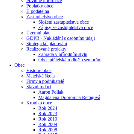
Povinné informace
Poplatky obce
E-podatelna
Zastupitelstvo obce
Složení zastupitelstva obce
Zápisy ze zastupitelstva obce
Územní plán
GDPR - Nakládání s osobními údaji
Strategické plánování
Realizované projekty
Zahrada v přírodním stylu
Obec přátelská rodině a seniorům
Obec
Historie obce
Mateřská škola
Firmy a podnikatelé
Slavní rodáci
Aaron Pollak
Magdalena Dobromila Rettigová
Kronika obce
Rok 2024
Rok 2023
Rok 2010
Rok 2009
Rok 2008