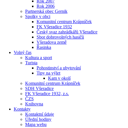
Rok 2007
Rok 2006
Partnerská obec Gernik
Spolky v obci
Komunitní centrum Krápníček
FK Všeradice 1932
Český svaz zahrádkářů Všeradice
Sbor dobrovolných hasičů
Všeradova země
Řasinka
Volný čas
Kultura a sport
Turista
Pohostinství a ubytování
Tipy na výlet
Kam v okolí
Komunitní centrum Krápníček
SDH Všeradice
FK Všeradice 1932, z.s.
ČZS
Knihovna
Kontakty
Kontaktní údaje
Úřední hodiny
Mapa webu