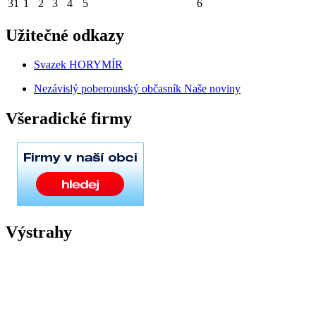
31
1
2
3
4
5
6
Užitečné odkazy
Svazek HORYMÍR
Nezávislý poberounský občasník Naše noviny
Všeradické firmy
Výstrahy