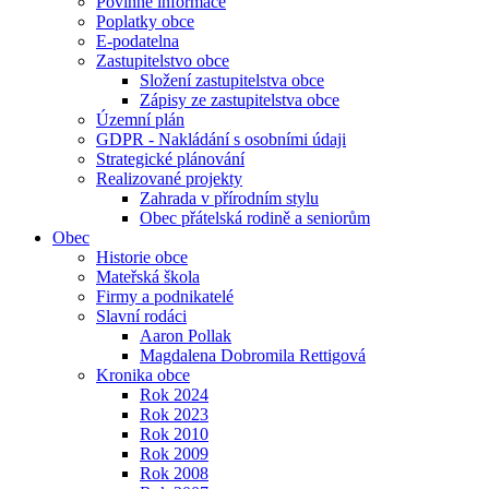
Povinné informace
Poplatky obce
E-podatelna
Zastupitelstvo obce
Složení zastupitelstva obce
Zápisy ze zastupitelstva obce
Územní plán
GDPR - Nakládání s osobními údaji
Strategické plánování
Realizované projekty
Zahrada v přírodním stylu
Obec přátelská rodině a seniorům
Obec
Historie obce
Mateřská škola
Firmy a podnikatelé
Slavní rodáci
Aaron Pollak
Magdalena Dobromila Rettigová
Kronika obce
Rok 2024
Rok 2023
Rok 2010
Rok 2009
Rok 2008