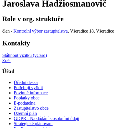
Jaroslava Hadžiosmanovič
Role v org. struktuře
člen -
Kontrolní výbor zastupitelstva
, Všeradice 18, Všeradice
Kontakty
Stáhnout vizitku (vCard)
Zpět
Úřad
Úřední deska
Potřebuji vyřídit
Povinné informace
Poplatky obce
E-podatelna
Zastupitelstvo obce
Územní plán
GDPR - Nakládání s osobními údaji
Strategické plánování