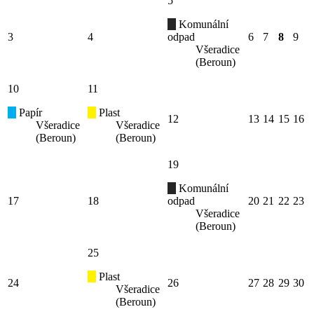
5
Komunální
3
4
odpad
6
7
8
9
Všeradice
(Beroun)
10
11
Papír
Plast
12
13
14
15
16
Všeradice
Všeradice
(Beroun)
(Beroun)
19
Komunální
17
18
odpad
20
21
22
23
Všeradice
(Beroun)
25
Plast
24
26
27
28
29
30
Všeradice
(Beroun)