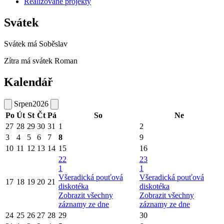
Realizované projekty
Svátek
Svátek má
Soběslav
Zítra má svátek
Roman
Kalendář
Srpen
2026
Po
Út
St
Čt
Pá
So
Ne
27
28
29
30
31
1
2
3
4
5
6
7
8
9
10
11
12
13
14
15
16
22
23
1
1
Všeradická pouťová
Všeradická pouťová
17
18
19
20
21
diskotéka
diskotéka
Zobrazit všechny
Zobrazit všechny
záznamy ze dne
záznamy ze dne
24
25
26
27
28
29
30