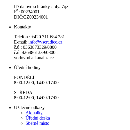
ID datové schránky : f4ya7qz
IČ: 00234001
DIČ:CZ00234001
Kontakty
Telefon.: +420 311 684 281
E-mail:
info@vseradice.cz
č.ú.: 0363873329/0800
č.ú. 4264861339/0800 -
vodovod a kanalizace
Úřední hodiny
PONDĚLÍ
8:00-12:00, 14:00-17:00
STŘEDA
8:00-12:00, 14:00-17:00
Užitečné odkazy
Aktuality
Úřední deska
Sběrné místo