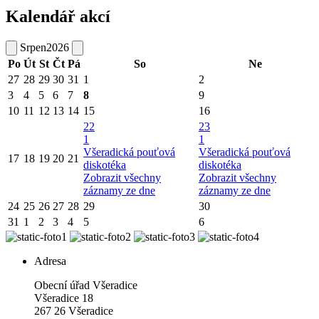
Kalendář akcí
Srpen
2026
Po
Út
St
Čt
Pá
So
Ne
27
28
29
30
31
1
2
3
4
5
6
7
8
9
10
11
12
13
14
15
16
22
23
1
1
Všeradická pouťová
Všeradická pouťová
17
18
19
20
21
diskotéka
diskotéka
Zobrazit všechny
Zobrazit všechny
záznamy ze dne
záznamy ze dne
24
25
26
27
28
29
30
31
1
2
3
4
5
6
Adresa
Obecní úřad Všeradice
Všeradice 18
267 26 Všeradice