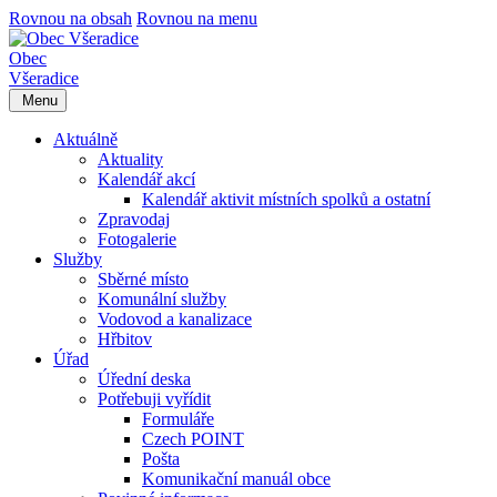
Rovnou na obsah
Rovnou na menu
Obec
Všeradice
Menu
Aktuálně
Aktuality
Kalendář akcí
Kalendář aktivit místních spolků a ostatní
Zpravodaj
Fotogalerie
Služby
Sběrné místo
Komunální služby
Vodovod a kanalizace
Hřbitov
Úřad
Úřední deska
Potřebuji vyřídit
Formuláře
Czech POINT
Pošta
Komunikační manuál obce