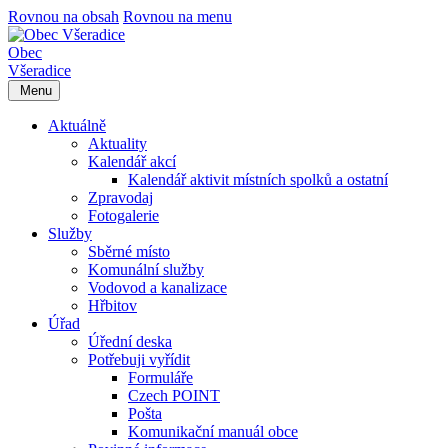
Rovnou na obsah
Rovnou na menu
Obec
Všeradice
Menu
Aktuálně
Aktuality
Kalendář akcí
Kalendář aktivit místních spolků a ostatní
Zpravodaj
Fotogalerie
Služby
Sběrné místo
Komunální služby
Vodovod a kanalizace
Hřbitov
Úřad
Úřední deska
Potřebuji vyřídit
Formuláře
Czech POINT
Pošta
Komunikační manuál obce