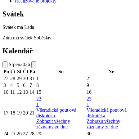
Realizované projekty
Svátek
Svátek má
Lada
Zítra má svátek
Soběslav
Kalendář
Srpen
2026
Po
Út
St
Čt
Pá
So
Ne
27
28
29
30
31
1
2
3
4
5
6
7
8
9
10
11
12
13
14
15
16
22
23
1
1
Všeradická pouťová
Všeradická pouťová
17
18
19
20
21
diskotéka
diskotéka
Zobrazit všechny
Zobrazit všechny
záznamy ze dne
záznamy ze dne
24
25
26
27
28
29
30