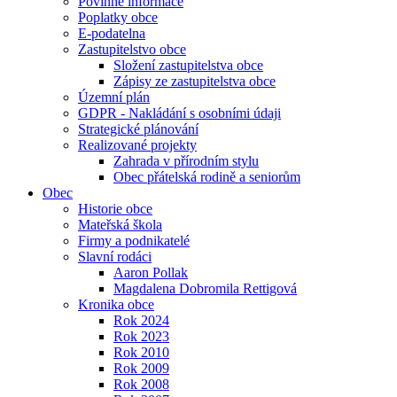
Povinné informace
Poplatky obce
E-podatelna
Zastupitelstvo obce
Složení zastupitelstva obce
Zápisy ze zastupitelstva obce
Územní plán
GDPR - Nakládání s osobními údaji
Strategické plánování
Realizované projekty
Zahrada v přírodním stylu
Obec přátelská rodině a seniorům
Obec
Historie obce
Mateřská škola
Firmy a podnikatelé
Slavní rodáci
Aaron Pollak
Magdalena Dobromila Rettigová
Kronika obce
Rok 2024
Rok 2023
Rok 2010
Rok 2009
Rok 2008