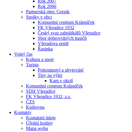
Rok 2007
Rok 2006
Partnerská obec Gernik
Spolky v obci
Komunitní centrum Krápníček
FK Všeradice 1932
Český svaz zahrádkářů Všeradice
Sbor dobrovolných hasičů
Všeradova země
Řasinka
Volný čas
Kultura a sport
Turista
Pohostinství a ubytování
Tipy na výlet
Kam v okolí
Komunitní centrum Krápníček
SDH Všeradice
FK Všeradice 1932, z.s.
ČZS
Knihovna
Kontakty
Kontaktní údaje
Úřední hodiny
Mapa webu