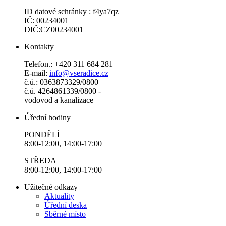
ID datové schránky : f4ya7qz
IČ: 00234001
DIČ:CZ00234001
Kontakty
Telefon.: +420 311 684 281
E-mail:
info@vseradice.cz
č.ú.: 0363873329/0800
č.ú. 4264861339/0800 -
vodovod a kanalizace
Úřední hodiny
PONDĚLÍ
8:00-12:00, 14:00-17:00
STŘEDA
8:00-12:00, 14:00-17:00
Užitečné odkazy
Aktuality
Úřední deska
Sběrné místo