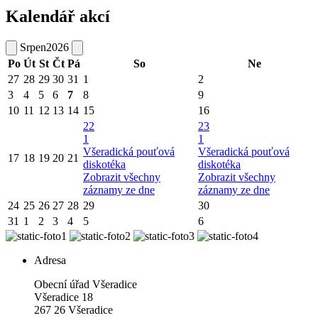
Kalendář akcí
Srpen
2026
Po
Út
St
Čt
Pá
So
Ne
27
28
29
30
31
1
2
3
4
5
6
7
8
9
10
11
12
13
14
15
16
22
23
1
1
Všeradická pouťová
Všeradická pouťová
17
18
19
20
21
diskotéka
diskotéka
Zobrazit všechny
Zobrazit všechny
záznamy ze dne
záznamy ze dne
24
25
26
27
28
29
30
31
1
2
3
4
5
6
Adresa
Obecní úřad Všeradice
Všeradice 18
267 26 Všeradice