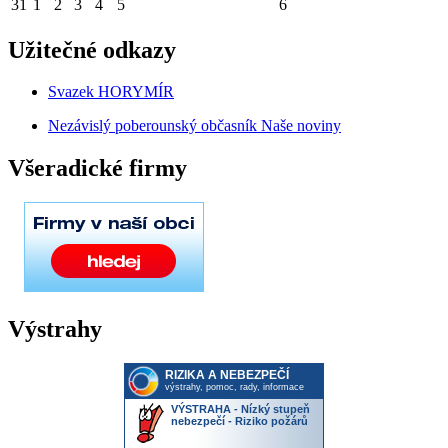
31
1
2
3
4
5
6
Užitečné odkazy
Svazek HORYMÍR
Nezávislý poberounský občasník Naše noviny
Všeradické firmy
Výstrahy