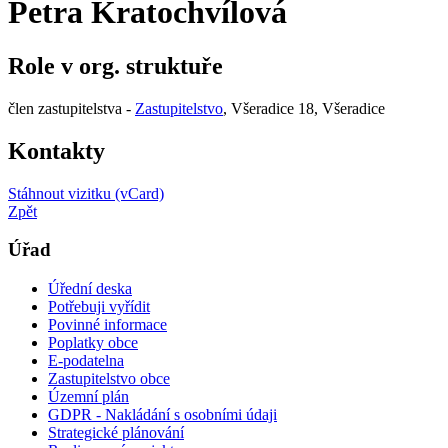
Petra Kratochvílová
Role v org. struktuře
člen zastupitelstva -
Zastupitelstvo
, Všeradice 18, Všeradice
Kontakty
Stáhnout vizitku (vCard)
Zpět
Úřad
Úřední deska
Potřebuji vyřídit
Povinné informace
Poplatky obce
E-podatelna
Zastupitelstvo obce
Územní plán
GDPR - Nakládání s osobními údaji
Strategické plánování