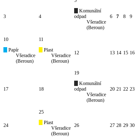
5
Komunální
3
4
odpad
6
7
8
9
Všeradice
(Beroun)
10
11
Papír
Plast
12
13
14
15
16
Všeradice
Všeradice
(Beroun)
(Beroun)
19
Komunální
17
18
odpad
20
21
22
23
Všeradice
(Beroun)
25
Plast
24
26
27
28
29
30
Všeradice
(Beroun)